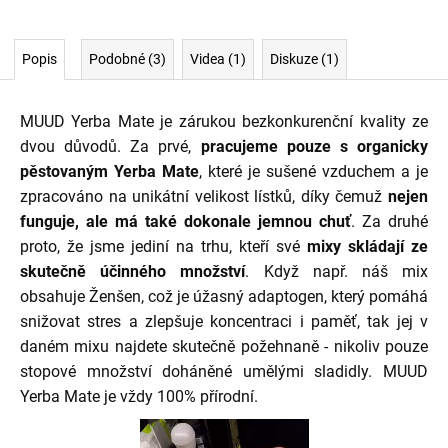
Popis
Podobné (3)
Videa (1)
Diskuze (1)
MUUD Yerba Mate je zárukou bezkonkurenční kvality ze
dvou důvodů. Za prvé,
pracujeme pouze s organicky
pěstovaným Yerba Mate
, které je sušené vzduchem a je
zpracováno na unikátní velikost lístků, díky čemuž
nejen
funguje, ale má také dokonale jemnou chuť
. Za druhé
proto, že jsme jediní na trhu, kteří své
mixy skládají ze
skutečně účinného množství
. Když např. náš mix
obsahuje Ženšen, což je úžasný adaptogen, který pomáhá
snižovat stres a zlepšuje koncentraci i paměť, tak jej v
daném mixu najdete skutečně požehnaně - nikoliv pouze
stopové množství doháněné umělými sladidly. MUUD
Yerba Mate je vždy 100% přírodní.