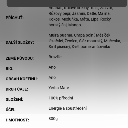
Ananas, Kolové ořechy, Tulsi, Zázvor,
Růžový pepř, Jasmín, Datle, Malina,
PŘÍCHUŤ
:
Kokos, Meduňka, Máta, Lípa, Řecký
horský čaj, Mango
Muira puama, Chrpa polní, Měsíček
lékařský, Ženšen, Sléz maurský, Mučenka,
DALŠÍ SLOŽKY
:
Smil písečný, Květ pomerančovníku
Brazílie
ZEMĚ PŮVODU
:
Ano
BIO
:
Ano
OBSAH KOFEINU
:
Yerba Mate
DRUH ČAJE
:
100% přírodní
SLOŽENÍ
:
Energie a soustředění
ÚČEL
:
800g
HMOTNOST
: