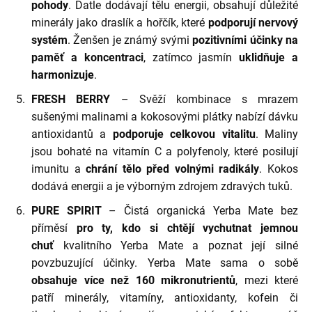
pohody
. Datle dodávají tělu energii, obsahují důležité
minerály jako draslík a hořčík, které
podporují nervový
systém
. Ženšen je známý svými
pozitivními účinky na
paměť a koncentraci
, zatímco jasmín
uklidňuje a
harmonizuje
.
FRESH BERRY
– Svěží kombinace s mrazem
sušenými malinami a kokosovými plátky nabízí dávku
antioxidantů a
podporuje celkovou vitalitu
. Maliny
jsou bohaté na vitamín C a polyfenoly, které posilují
imunitu a
chrání tělo před volnými radikály
. Kokos
dodává energii a je výborným zdrojem zdravých tuků.
PURE SPIRIT
– Čistá organická Yerba Mate bez
příměsí
pro ty, kdo si chtějí vychutnat jemnou
chuť
kvalitního Yerba Mate a poznat její silné
povzbuzující účinky. Yerba Mate sama o sobě
obsahuje více než 160
mikronutrientů
, mezi které
patří minerály, vitamíny, antioxidanty, kofein či