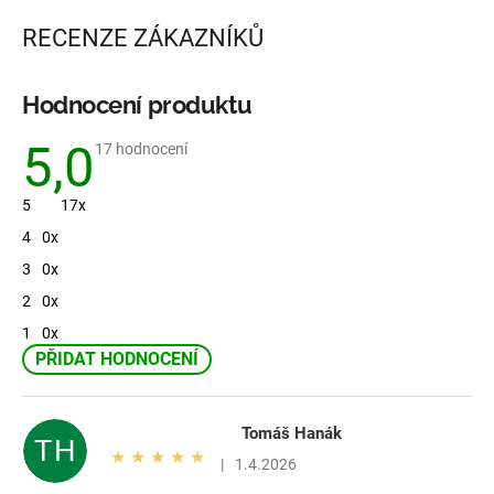
RECENZE ZÁKAZNÍKŮ
Hodnocení produktu
5,0
Průměrné
17 hodnocení
hodnocení
produktu
je
5
17x
5,0
z
4
0x
5
hvězdiček.
3
0x
2
0x
1
0x
PŘIDAT HODNOCENÍ
V
ý
p
Tomáš Hanák
TH
i
Hodnocení produktu je 5 z 5 hvězdiček.
|
1.4.2026
s