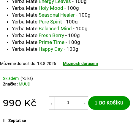
Kč
Yerba Mate
Energy Leaves
- 100g
Yerba Mate
Holy Mood
- 100g
Yerba Mate
Seasonal Healer
- 100g
Yerba Mate
Pure Spirit
- 100g
Yerba Mate
Balanced Mind
- 100g
Yerba Mate
Fresh Berry
- 100g
Yerba Mate
Prime Time
- 100g
Yerba Mate
Happy Day
- 100g
Můžeme doručit do:
13.8.2026
Možnosti doručení
Skladem
(>5 ks)
Značka:
MUUD
990 Kč
DO KOŠÍKU
Měrná
cena:
Zeptat se