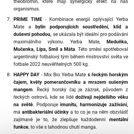
theobromin, které mají synergický efekt na náš
organismus.
PRIME TIME
- Kombinace energií oplývající Yerba
Mate a
bylin podporujících soustředění, klid a
duševní pohodou,
se ukázala být ideální pro podávání
maximálního výkonu. Yerba Mate,
Meduňka,
Mučenka, Lípa, Smil a Máta
. Této směsi spotřeboval
argentinský fotbalový tým během mistrovství světa ve
fotbale 2022 neuvěřitelných 500 kg.
HAPPY DAY
- Mix Bio Yerba Mate
s řeckým horským
čajem, květy pomerančovníku a mrazem sušeným
mangem
. Řecký horský čaj je zázrak, původem z
řeckých ostrovů, kde se lidé
dožívají nejdelšího věku
na světě
. Podporuje
imunitu, harmonizuje zažívání,
má
antibakteriální účinky
a to co je na něm obzvlášť
zajímavé je to, že zlepšuje každodenní
mentální
funkce
, to vše s lahodnou chutí manga.