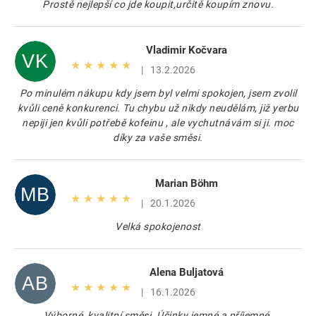
Prostě nejlepší co jde koupit,určitě koupím znovu.
h
o
d
Vladimir Kočvara
n
VK
Hodnocení produktu je 5 z 5 hvězdiček.
o
|
13.2.2026
c
Po minulém nákupu kdy jsem byl velmi spokojen, jsem zvolil
e
kvůli ceně konkurenci. Tu chybu už nikdy neudělám, již yerbu
n
nepiji jen kvůli potřebě kofeinu , ale vychutnávám si ji. moc
í
díky za vaše směsi.
Marian Böhm
MB
Hodnocení produktu je 5 z 5 hvězdiček.
|
20.1.2026
Velká spokojenost
Alena Buljatová
AB
Hodnocení produktu je 5 z 5 hvězdiček.
|
16.1.2026
Výborné, kvalitní směsi. Účinky jemné a příjemné.