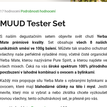
o
r
u
Průměrné
17 hodnocení
Podrobnosti hodnocení
č
hodnocení
produktu
MUUD Tester Set
u
je
j
5,0
e
z
S naším degustačním setem objevíte svět chutí
Yerba
m
5
e
Mate prémiové kvality
. Set obsahuje
všech 8 našic
hvězdiček.
unikátních směsí ve 100g balení.
Můžete tak snadno ochutnat
všechny naše perfektně vyladěné mixy, včetně čisté organické
YERBA
Yerba Mate, kterou nazýváme Pure Spirit, a
kterou najdete v
MATE
FRESH
všech mixech. Čeká na vás
široké spektrum 100% přírodního
BERRY
povzbuzení v lahodné kombinaci s ovocem a bylinkami
.
200G
-
Každý mix propojuje sílu Yerba Mate s vybranými bylinkami a
MIX
S
ovocem, které mají
blahodárné účinky na tělo i mysl
. Jestl
MALINAMI
nevíte, který mix si vybrat a nebo zkrátka chcete vyzkoušet
A
KOKOSEM
rovnou všechny, tento ochutnávkový set, je přesně pro vás.
290