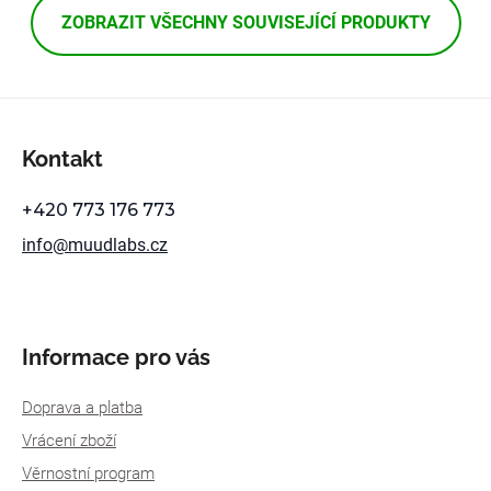
ZOBRAZIT VŠECHNY SOUVISEJÍCÍ PRODUKTY
Z
á
Kontakt
p
a
+420 773 176 773
t
info
@
muudlabs.cz
í
Informace pro vás
Doprava a platba
Vrácení zboží
Věrnostní program