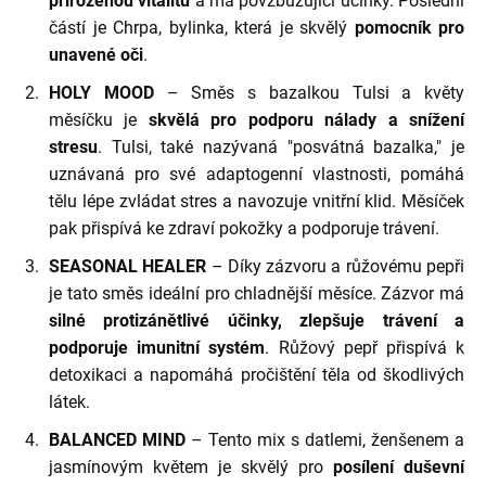
přirozenou vitalitu
a má povzbuzující účinky. Poslední
částí je Chrpa, bylinka, která je skvělý
pomocník pro
unavené oči
.
HOLY MOOD
– Směs s bazalkou Tulsi a květy
měsíčku je
skvělá pro podporu nálady a snížení
stresu
. Tulsi, také nazývaná "posvátná bazalka," je
uznávaná pro své adaptogenní vlastnosti, pomáhá
tělu lépe zvládat stres a navozuje vnitřní klid. Měsíček
pak přispívá ke zdraví pokožky a podporuje trávení.
SEASONAL HEALER
– Díky zázvoru a růžovému pepři
je tato směs ideální pro chladnější měsíce. Zázvor má
silné protizánětlivé účinky, zlepšuje trávení a
podporuje imunitní systém
. Růžový pepř přispívá k
detoxikaci a napomáhá pročištění těla od škodlivých
látek.
BALANCED MIND
– Tento mix s datlemi, ženšenem a
jasmínovým květem je skvělý pro
posílení duševní