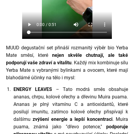
MUUD degustační set přináší rozmanitý výběr bio Yerba
Mate směsí, které
nejen skvěle chutnají, ale také
podporují vaše zdraví a vitalitu
. Každý mix kombinuje sílu
Yerba Mate s vybranými bylinkami a ovocem, které mají
blahodárné účinky na tělo i mysl:
ENERGY LEAVES
– Tato modrá směs obsahuje
ananas, chrpu, kolové ořechy a dřevinu Muira puama.
Ananas je plný vitamínu C a antioxidantů, které
posilují imunitu, zatímco kolové ořechy přispívají k
dalšímu
zvýšení energie a lepší koncentraci
. Muira
puama, známá jako "dřevo potence,"
podporuje