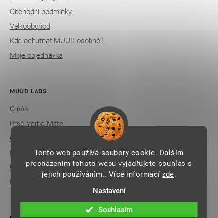
e
Obchodní podmínky
n
Velkoobchod
a
Kde ochutnat MUUD osobně?
j
Moje objednávka
í
t
MUUD LABS
?
O nás
Proč Yerba Mate
Články
HLEDAT
Tento web používá soubory cookie. Dalším
Kontakt
procházením tohoto webu vyjadřujete souhlas s
Udržitelnost
jejich používáním.. Více informací
zde
.
Kariéra
D
Nastavení
o
p
Souhlasím