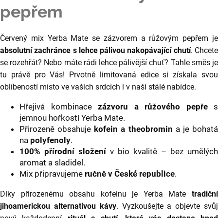
o
pepřem
r
u
č
Červený mix Yerba Mate se zázvorem a růžovým pepřem je
u
absolutní zachránce s lehce pálivou nakopávající chutí
. Chcet
j
se rozehřát? Nebo máte rádi lehce pálivější chuť? Tahle směs je
e
tu právě pro Vás! Prvotně limitovaná edice si získala svou
m
e
oblíbeností místo ve vašich srdcích i v naší stálé nabídce.
Hřejivá kombinace
zázvoru a růžového pepře
s
MUUD
jemnou hořkostí Yerba Mate.
TESTERPACK
Přirozeně obsahuje
kofein a theobromin
a je bohat
1
na
polyfenoly
.
390
100% přírodní složení
v bio kvalitě – bez umělých
Kč
aromat a sladidel.
Mix připravujeme
ručně v České republice
.
Díky přirozenému obsahu kofeinu je Yerba Mate
tradiční
jihoamerickou alternativou kávy
. Vyzkoušejte a objevte svů