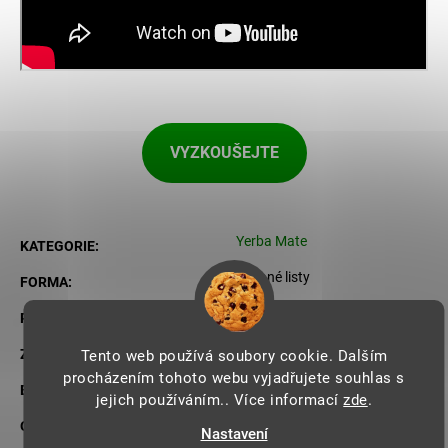
VYZKOUŠEJTE
Yerba Mate
KATEGORIE
:
Sypané listy
FORMA
:
Zázvor, Růžový pepř
PŘÍCHUŤ
:
Brazílie
ZEMĚ PŮVODU
:
Tento web používá soubory cookie. Dalším
procházením tohoto webu vyjadřujete souhlas s
Ano
BIO
:
jejich používáním.. Více informací
zde
.
Ano
OBSAH KOFEINU
:
Nastavení