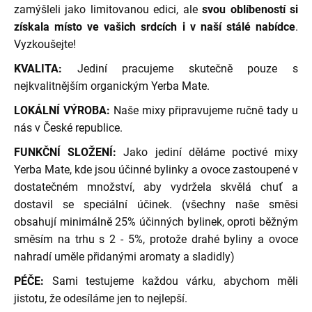
zamýšleli jako limitovanou edici, ale
svou oblíbeností si
získala místo ve vašich srdcích i v naší stálé nabídce
.
Vyzkoušejte!
KVALITA:
Jediní pracujeme skutečně pouze s
nejkvalitnějším organickým Yerba Mate.
LOKÁLNÍ VÝROBA:
Naše mixy připravujeme ručně tady u
nás v České republice.
FUNKČNÍ SLOŽENÍ:
Jako jediní děláme poctivé mixy
Yerba Mate, kde jsou účinné bylinky a ovoce zastoupené v
dostatečném množství, aby vydržela skvělá chuť a
dostavil se speciální účinek. (všechny naše směsi
obsahují minimálně 25% účinných bylinek, oproti běžným
směsím na trhu s 2 - 5%, protože drahé byliny a ovoce
nahradí uměle přidanými aromaty a sladidly)
PÉČE:
Sami testujeme každou várku, abychom měli
jistotu, že odesíláme jen to nejlepší.