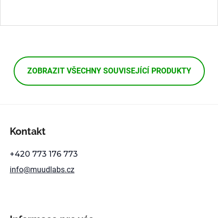
ZOBRAZIT VŠECHNY SOUVISEJÍCÍ PRODUKTY
Z
á
Kontakt
p
a
+420 773 176 773
t
info
@
muudlabs.cz
í