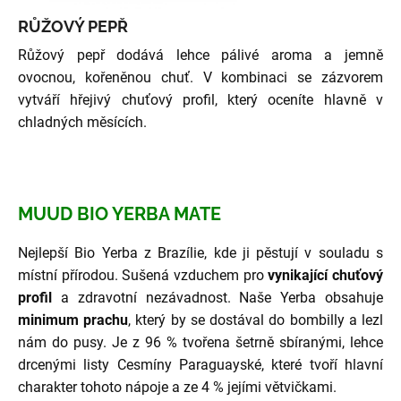
RŮŽOVÝ PEPŘ
Růžový pepř dodává lehce pálivé aroma a jemně
ovocnou, kořeněnou chuť. V kombinaci se zázvorem
vytváří hřejivý chuťový profil, který oceníte hlavně v
chladných měsících.
MUUD BIO YERBA MATE
Nejlepší Bio Yerba z Brazílie, kde ji pěstují v souladu s
místní přírodou. Sušená vzduchem pro
vynikající chuťový
profil
a zdravotní nezávadnost. Naše Yerba obsahuje
minimum prachu
, který by se dostával do bombilly a lezl
nám do pusy. Je z 96 % tvořena šetrně sbíranými, lehce
drcenými listy Cesmíny Paraguayské, které tvoří hlavní
charakter tohoto nápoje a ze 4 % jejími větvičkami.