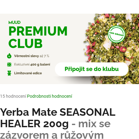
e
n
a
j
í
t
?
HLEDAT
Průměrné
15 hodnocení
Podrobnosti hodnocení
hodnocení
produktu
Yerba Mate SEASONAL
je
D
4,9
HEALER 200g
- mix se
o
z
zázvorem a růžovým
5
p
hvězdiček.