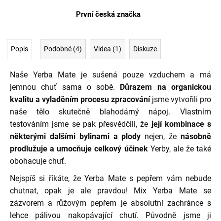
První česká značka
Popis
Podobné (4)
Videa (1)
Diskuze
Naše Yerba Mate je sušená pouze vzduchem a má
jemnou chuť sama o sobě.
Důrazem na organickou
kvalitu a vyladěním procesu zpracování
jsme vytvořili pro
naše tělo skutečně blahodárný nápoj. Vlastním
testováním jsme se pak přesvědčili, že
její kombinace s
některými dalšími bylinami a plody
nejen, že
násobně
prodlužuje a umocňuje celkový účinek
Yerby, ale že také
obohacuje chuť.
Nejspíš si říkáte, že Yerba Mate s pepřem vám nebude
chutnat, opak je ale pravdou! Mix Yerba Mate se
zázvorem a růžovým pepřem je absolutní zachránce s
lehce pálivou nakopávající chutí. Původně jsme ji