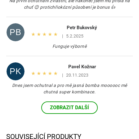
Na první ochutnání zvláštní, ale nakonec jsem mu přišla na
chuť 😉 protichřiokózní působení je bonus 👍
Petr Bukovský
PB
Hodnocení produktu je 5 z 5 hvězdiček.
|
5.2.2025
Funguje výborně
Pavel Kožnar
PK
Hodnocení produktu je 5 z 5 hvězdiček.
|
20.11.2023
Dnes jsem ochutnal a pro mě jasná bomba moooooc mě
chutná super kombinace.
ZOBRAZIT DALŠÍ