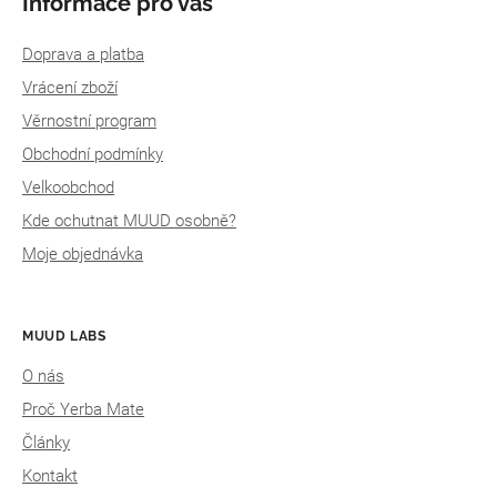
Informace pro vás
Doprava a platba
Vrácení zboží
Věrnostní program
Obchodní podmínky
Velkoobchod
Kde ochutnat MUUD osobně?
Moje objednávka
MUUD LABS
O nás
Proč Yerba Mate
Články
Kontakt