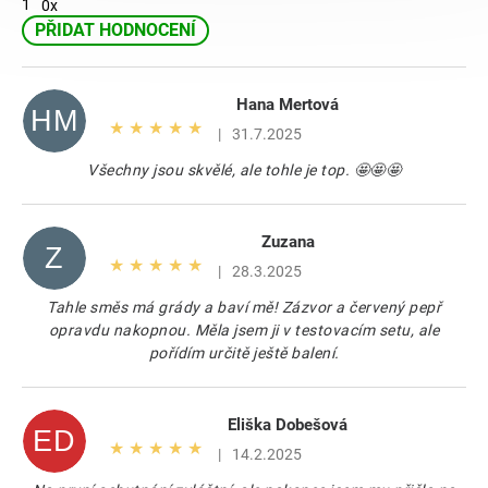
1
0x
PŘIDAT HODNOCENÍ
V
ý
p
Hana Mertová
HM
i
Hodnocení produktu je 5 z 5 hvězdiček.
|
31.7.2025
s
Všechny jsou skvělé, ale tohle je top. 🤩🤩🤩
h
o
d
Zuzana
n
Z
Hodnocení produktu je 5 z 5 hvězdiček.
o
|
28.3.2025
c
Tahle směs má grády a baví mě! Zázvor a červený pepř
e
opravdu nakopnou. Měla jsem ji v testovacím setu, ale
n
pořídím určitě ještě balení.
í
Eliška Dobešová
ED
Hodnocení produktu je 5 z 5 hvězdiček.
|
14.2.2025