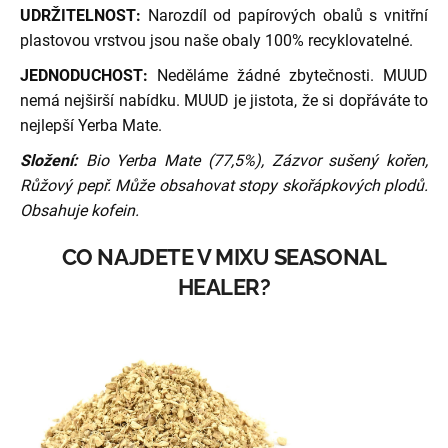
UDRŽITELNOST:
Narozdíl od papírových obalů s vnitřní
plastovou vrstvou jsou naše obaly 100% recyklovatelné.
JEDNODUCHOST:
Neděláme žádné zbytečnosti. MUUD
nemá nejširší nabídku. MUUD je jistota, že si dopřáváte to
nejlepší Yerba Mate.
Složení:
Bio Yerba Mate (77,5%), Zázvor sušený kořen,
Růžový pepř. Může obsahovat stopy skořápkových plodů.
Obsahuje kofein.
CO NAJDETE V MIXU SEASONAL
HEALER?