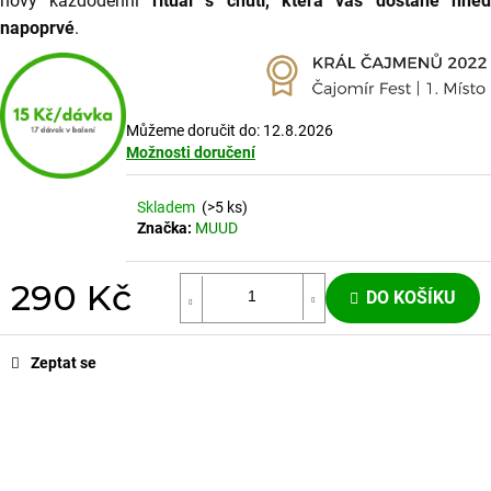
nový každodenní
rituál s chutí, která vás dostane hned
napoprvé
.
Můžeme doručit do:
12.8.2026
Možnosti doručení
Skladem
(>5 ks)
Značka:
MUUD
290 Kč
DO KOŠÍKU
Měrná
cena:
Zeptat se