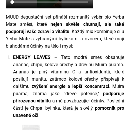
MUUD degustační set přináší rozmanitý výběr bio Yerba
Mate směsí, které
nejen skvěle chutnají, ale také
podporují vaše zdraví a vitalitu
. Každý mix kombinuje sílu
Yerba Mate s vybranými bylinkami a ovocem, které mají
blahodárné účinky na tělo i mysl:
ENERGY LEAVES
– Tato modrá směs obsahuje
ananas, chrpu, kolové ořechy a dřevinu Muira puama.
Ananas je plný vitamínu C a antioxidantů, které
posilují imunitu, zatímco kolové ořechy přispívají k
dalšímu
zvýšení energie a lepší koncentraci
. Muira
puama, známá jako "dřevo potence,"
podporuje
přirozenou vitalitu
a má povzbuzující účinky. Poslední
částí je Chrpa, bylinka, která je skvělý
pomocník pro
unavené oči
.