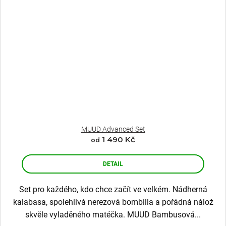
MUUD Advanced Set
1 490 Kč
od
DETAIL
Set pro každého, kdo chce začít ve velkém. Nádherná
kalabasa, spolehlivá nerezová bombilla a pořádná nálož
skvěle vyladěného matéčka. MUUD Bambusová...