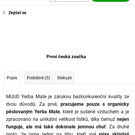
Měrná
cena:
Zeptat se
První česká značka
Popis
Podobné (3)
Diskuze
MUUD Yerba Mate je zárukou bezkonkurenční kvality ze
dvou důvodů. Za prvé,
pracujeme pouze s organicky
pěstovaným Yerba Mate
, které je sušené vzduchem a je
zpracováno na unikátní velikost lístků, díky čemuž
nejen
funguje, ale má také dokonale jemnou chuť
. Za druhé
proto, že jsme jediní na trhu, kteří své
mixy skládají