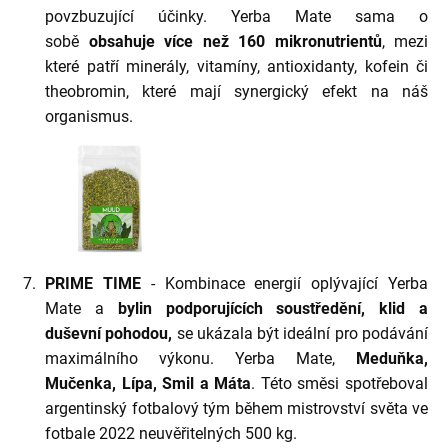
povzbuzující účinky. Yerba Mate sama o
sobě
obsahuje více než 160
mikronutrientů
, mezi
které patří minerály, vitamíny, antioxidanty, kofein či
theobromin, které mají synergický efekt na náš
organismus.
PRIME TIME
- Kombinace energií oplývající Yerba
Mate a
bylin podporujících soustředění, klid a
duševní pohodou,
se ukázala být ideální pro podávání
maximálního výkonu. Yerba Mate,
Meduňka,
Mučenka, Lípa, Smil a Máta
. Této směsi spotřeboval
argentinský fotbalový tým během mistrovství světa ve
fotbale 2022 neuvěřitelných 500 kg.