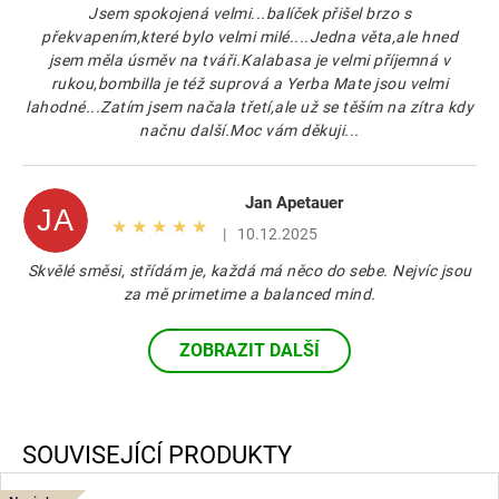
Jsem spokojená velmi...balíček přišel brzo s
h
překvapením,které bylo velmi milé....Jedna věta,ale hned
o
jsem měla úsměv na tváři.Kalabasa je velmi příjemná v
d
rukou,bombilla je též suprová a Yerba Mate jsou velmi
n
lahodné...Zatím jsem načala třetí,ale už se těším na zítra kdy
o
načnu další.Moc vám děkuji...
c
e
n
Jan Apetauer
í
JA
Hodnocení produktu je 5 z 5 hvězdiček.
|
10.12.2025
Skvělé směsi, střídám je, každá má něco do sebe. Nejvíc jsou
za mě primetime a balanced mind.
ZOBRAZIT DALŠÍ