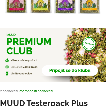
e
n
a
j
í
t
?
HLEDAT
D
Průměrné
2 hodnocení
Podrobnosti hodnocení
o
hodnocení
produktu
MUUD Testerpack Plus
p
je