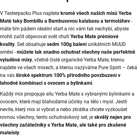
o
5,0
r
z
V Testerpacku Plus najdete
kromě všech našich mixů Yerba
u
5
č
Maté taky Bombillu a Bambusovou kalabasu a termoláhev
-
hvězdiček.
u
máte tím pádem ideální start a nic vám tak nechybí, abyste
j
mohli začít objevovat svět chutí
Yerba Mate prémiové
e
kvality
. Set obsahuje
sedm 100g balení
unikátních MUUD
m
směsí -
můžete tak snadno ochutnat všechny naše perfektně
e
vyladěné mixy
, včetně čisté organické Yerba Mate, kterou
najdete ve všech mixech, a kterou nazýváme Pure Spirit – čeká
YERBA
na vás
široké spektrum 100% přírodního povzbuzení v
MATE
lahodné kombinaci s ovocem a bylinkami
.
PRIME
TIME
Každý mix propojuje sílu Yerba Mate s vybranými bylinkami a
200G
-
ovocem, které mají blahodárné účinky na tělo i mysl. Jestli
MIX
nevíte, který mix si vybrat a nebo zkrátka chcete vyzkoušet
S
MEDUŇKOU,
rovnou všechny, tento ochutnávkový set, je
skvělý nejen pro
MÁTOU,
všechny začátečníky s Yerba Mate, ale také pro zkušené
MUČENKOU,
SMILEM
mateisty
.
A