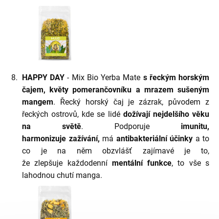
HAPPY DAY
- Mix Bio Yerba Mate
s řeckým horským
čajem, květy pomerančovníku a mrazem sušeným
mangem
. Řecký horský čaj je zázrak, původem z
řeckých ostrovů, kde se lidé
dožívají nejdelšího věku
na světě
. Podporuje
imunitu,
harmonizuje zažívání,
má
antibakteriální účinky
a to
co je na něm obzvlášť zajímavé je to,
že zlepšuje každodenní
mentální funkce
, to vše s
lahodnou chutí manga.