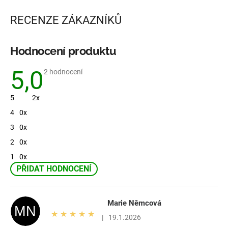
RECENZE ZÁKAZNÍKŮ
Hodnocení produktu
5,0
Průměrné
2 hodnocení
hodnocení
produktu
je
5
2x
5,0
z
4
0x
5
hvězdiček.
3
0x
2
0x
1
0x
PŘIDAT HODNOCENÍ
V
ý
p
Marie Němcová
MN
i
Hodnocení produktu je 5 z 5 hvězdiček.
|
19.1.2026
s