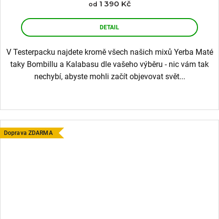
1 390 Kč
od
DETAIL
V Testerpacku najdete kromě všech našich mixů Yerba Maté
taky Bombillu a Kalabasu dle vašeho výběru - nic vám tak
nechybí, abyste mohli začít objevovat svět...
Doprava ZDARMA