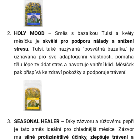
HOLY MOOD
– Směs s bazalkou Tulsi a květy
měsíčku je
skvělá pro podporu nálady a snížení
stresu
. Tulsi, také nazývaná "posvátná bazalka," je
uznávaná pro své adaptogenní vlastnosti, pomáhá
tělu lépe zvládat stres a navozuje vnitřní klid. Měsíček
pak přispívá ke zdraví pokožky a podporuje trávení.
SEASONAL HEALER
– Díky zázvoru a růžovému pepři
je tato směs ideální pro chladnější měsíce. Zázvor
má
silné protizánětlivé účinky, zlepšuje trávení a