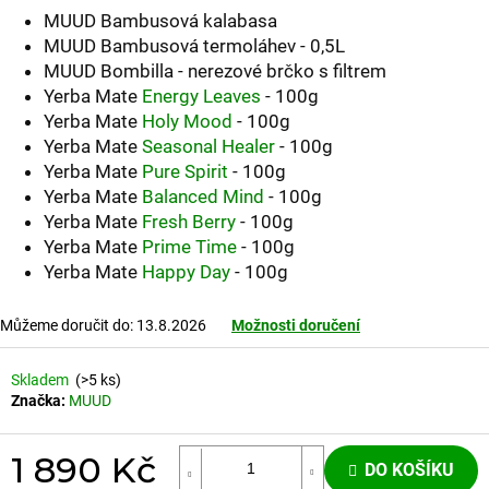
LÍPOU
MUUD Bambusová kalabasa
290
MUUD Bambusová termoláhev - 0,5L
Kč
MUUD Bombilla - nerezové brčko s filtrem
Yerba Mate
Energy Leaves
- 100g
Yerba Mate
Holy Mood
- 100g
Yerba Mate
Seasonal Healer
- 100g
Yerba Mate
Pure Spirit
- 100g
Yerba Mate
Balanced Mind
- 100g
Yerba Mate
Fresh Berry
- 100g
Yerba Mate
Prime Time
- 100g
Yerba Mate
Happy Day
- 100g
Můžeme doručit do:
13.8.2026
Možnosti doručení
Skladem
(>5 ks)
Značka:
MUUD
1 890 Kč
DO KOŠÍKU