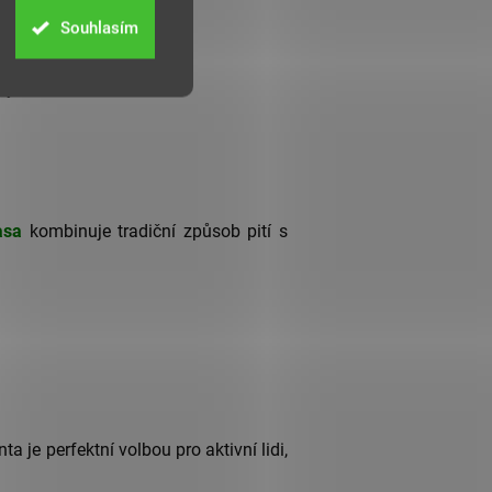
Souhlasím
busu
ily
asa
kombinuje tradiční způsob pití s
 je perfektní volbou pro aktivní lidi,