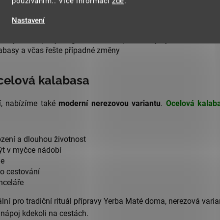
používáním.. Více informací
zde
.
 nápoj přes noc – vlhkost by mohla poškodit dřevo
u
bez saponátů, které by mohly narušit přírodní vlastnosti bam
Nastavení
každém použití, ideálně postavením dnem vzhůru
– vysoké teploty a agresivní čisticí prostředky by kalabasu znič
abasy a včas řešte případné změny
Ocelová kalabasa
ní, nabízíme také
moderní nerezovou variantu
.
Ocelová kalab
zení a dlouhou životnost
ýt v myčce nádobí
je
o cestování
nceláře
 pro tradiční rituál přípravy Yerba Maté doma, nerezová varianta
ý nápoj kdekoli na cestách.