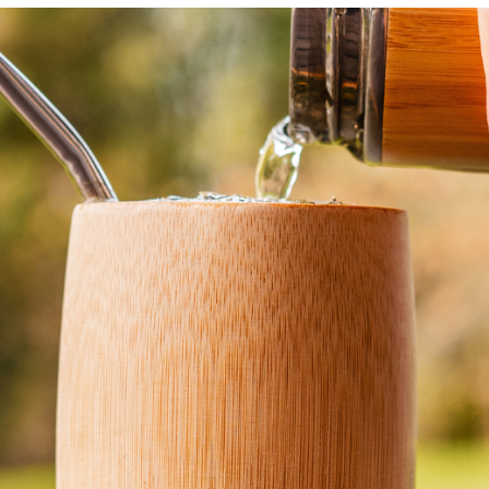
YERBA MATE HAPPY DAY 200G
- MIX S
BIO YERBA MATE
ŘECKÝM HORSKÝM ČAJEM, KVĚTY
290 Kč
POMERANČOVNÍKU A MANGEM
290 Kč