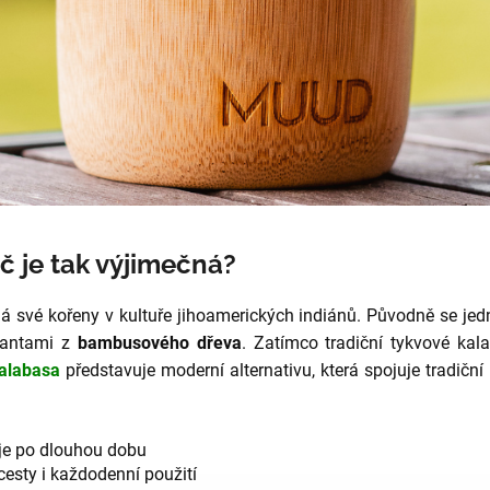
č je tak výjimečná?
má své kořeny v kultuře jihoamerických indiánů. Původně se je
iantami z
bambusového dřeva
. Zatímco tradiční tykvové kal
alabasa
představuje moderní alternativu, která spojuje tradiční
e po dlouhou dobu
cesty i každodenní použití