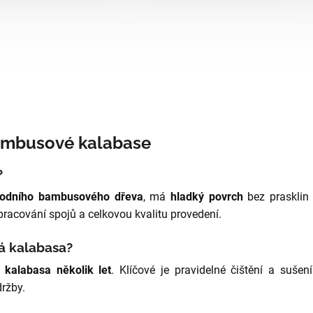
bambusové kalabase
?
rodního bambusového dřeva
, má
hladký povrch
bez prasklin 
pracování spojů a celkovou kvalitu provedení.
á kalabasa?
kalabasa několik let
. Klíčové je pravidelné čištění a sušen
ržby.