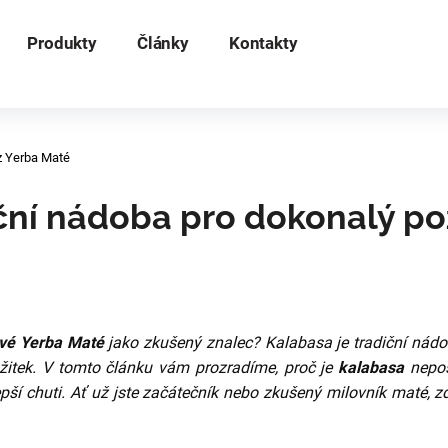
Produkty
Články
Kontakty
 potřebujete najít?
z Yerba Maté
HLEDAT
ční nádoba pro dokonalý pož
Doporučujeme
avé Yerba Maté
jako zkušený znalec? Kalabasa je tradiční nádo
ážitek. V tomto článku vám prozradíme, proč je
kalabasa
nepos
epší chuti. Ať už jste začátečník nebo zkušený milovník maté, zd