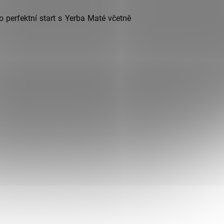
o perfektní start s Yerba Maté včetně