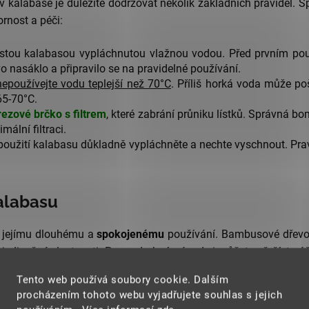
 kalabase je důležité dodržovat několik základních pravidel. 
ornost a péči:
stou kalabasou vypláchnutou vlažnou vodou. Před prvním pou
nasáklo a připravilo se na pravidelné používání.
epoužívejte vodu teplejší než 70°C
. Příliš horká voda může po
65-70°C.
rezové brčko s filtrem
, které zabrání průniku lístků. Správná bo
mální filtraci.
užití kalabasu důkladně vypláchněte a nechte vyschnout. Pravi
alabasu
k jejímu dlouhému a
spokojenému
používání. Bambusové dřevo j
é jedinečné vlastnosti. Pro podrobný návod si můžete přečíst 
zajímá širší kontext a historie, doporučujeme také článek o 
Tento web používá soubory cookie. Dalším
 nápoje. Zde jsou základní principy péče:
procházením tohoto webu vyjadřujete souhlas s jejich