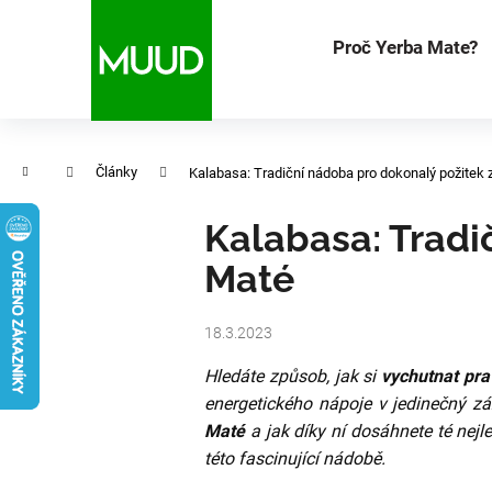
Přejít
na
K
Proč Yerba Mate?
Zpět
Zpět
do
do
obsah
obchodu
obchodu
o
Co
š
Domů
Články
Kalabasa: Tradiční nádoba pro dokonalý požitek 
í
Kalabasa: Tradi
k
Maté
18.3.2023
Hledáte způsob, jak si
vychutnat pr
energetického nápoje v jedinečný z
Maté
a jak díky ní dosáhnete té nejl
této fascinující nádobě.