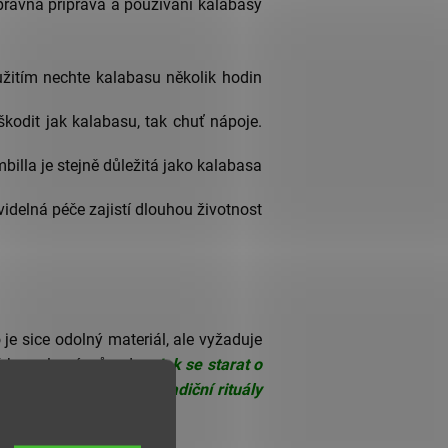
Správná příprava a používání kalabasy
žitím nechte kalabasu několik hodin
škodit jak kalabasu, tak chuť nápoje.
mbilla je stejně důležitá jako kalabasa
delná péče zajistí dlouhou životnost
e sice odolný materiál, ale vyžaduje
náš komplexní průvodce
Jak se starat o
tom, jak
Yerba Maté a tradiční rituály