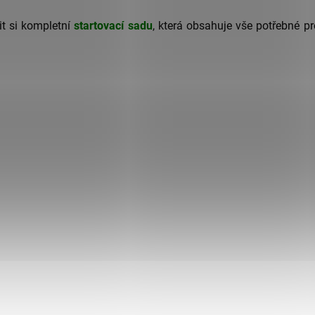
it si kompletní
startovací sadu
, která obsahuje vše potřebné pr