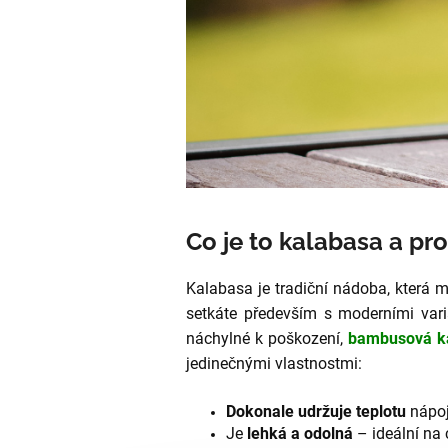
Co je to kalabasa a pro
Kalabasa je tradiční nádoba, která 
setkáte především s moderními var
náchylné k poškození,
bambusová k
jedinečnými vlastnostmi:
Dokonale udržuje teplotu
nápoj
Je
lehká a odolná
– ideální na 