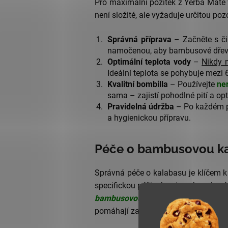
Pro maximální požitek z Yerba Maté v
není složité, ale vyžaduje určitou poz
Správná příprava
– Začněte s či
namočenou, aby bambusové dřevo 
Optimální teplota vody
–
Nikdy n
Ideální teplota se pohybuje mezi 
Kvalitní bombilla
– Používejte
ne
sama – zajistí pohodlné pití a opti
Pravidelná údržba
– Po každém po
a hygienickou přípravu.
Péče o bambusovou k
Správná péče o kalabasu je klíčem 
specifickou péči, aby si zachoval sv
bambusovou kalabasu?
A pokud vás 
pomáhají zachovat autenticitu tohoto