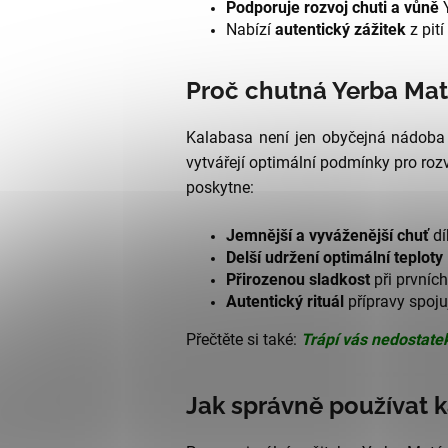
Podporuje rozvoj chuti a vůně
Y
Nabízí
autentický zážitek
z pití
Proč chutná Yerba Mat
Kalabasa není jen obyčejná nádoba 
vytvářejí optimální podmínky pro rozvi
poskytne:
Jemnější a vyváženější chuť
dí
Delší udržení optimální teploty
Přirozenou sladkost
při prvníc
Autentický rituál
přípravy spoju
Přečtěte si také:
Trápí vás nedostate
Jak správně používat 