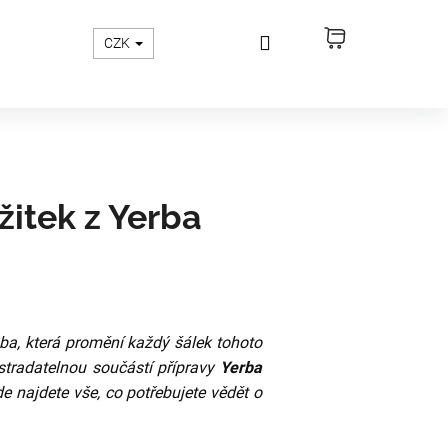
Hledat
Přihlášení
Nákupní
CZK
košík
itek z Yerba
ba, která promění každý šálek tohoto
tradatelnou součástí přípravy
Yerba
e najdete vše, co potřebujete vědět o
Následující