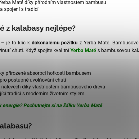
erba Maté díky přírodním vlastnostem bambusu
 a spojení s tradicí
é z kalabasy nejlépe?
– je to klíč k
dokonalému požitku
z Yerba Maté. Bambusové d
nutí chuti. Když spojíte kvalitní
Yerba Maté
s bambusovou kala
ky přirozené absorpci hořkosti bambusem
pro postupné uvolňování chuti
h nálevech díky vlastnostem bambusového dřeva
jící tradici s moderním životním stylem
k energie? Pochutnejte si na šálku Yerba Maté
kalabasu?