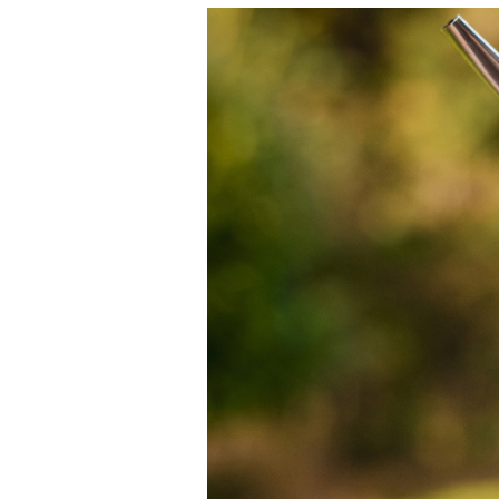
MUUD BOMBILLA | BRČKO S FILTREM Z
NEREZOVÉ OCELI
150 Kč