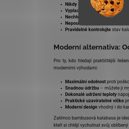
Nikdy nenechávejte
v kalabase
Vyplachujte pouze čistou vodo
Nechte důkladně vyschnout
po 
Nepoužívejte myčku
na nádobí 
Pravidelně kontrolujte
stav kal
Moderní alternativa: 
Pro ty, kdo hledají praktičtější řeše
moderními výhodami:
Maximální odolnost
proti poško
Snadnou údržbu
– můžete ji m
Dokonalé udržení teploty
nápo
Praktické uzavíratelné víčko
pr
Moderní design
vhodný i do ka
Zatímco bambusová kalabasa je ideální
kteří si chtějí vychutnat svůj oblíben