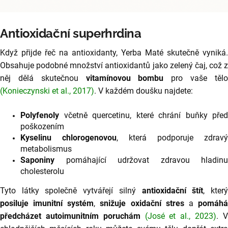
Antioxidační superhrdina
Když přijde řeč na antioxidanty, Yerba Maté skutečně vyniká.
Obsahuje podobné množství antioxidantů jako zelený čaj, což z
něj dělá skutečnou
vitamínovou bombu
pro vaše těl
(Konieczynski et al., 2017)
. V každém doušku najdete:
Polyfenoly
včetně quercetinu, které chrání buňky před
poškozením
Kyselinu chlorogenovou
, která podporuje zdravý
metabolismus
Saponiny
pomáhající udržovat zdravou hladinu
cholesterolu
Tyto látky společně vytvářejí silný
antioxidační štít
, kter
posiluje imunitní systém
,
snižuje oxidační stres
a
pomáh
předcházet autoimunitním poruchám
(José et al., 2023)
. 