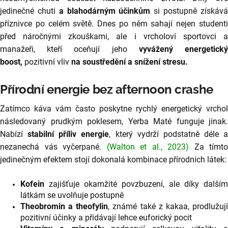
r
jedinečné chuti
a blahodárným účinkům
si postupně získáv
u
příznivce po celém světě. Dnes po něm sahají nejen studenti
č
před náročnými zkouškami, ale i vrcholoví sportovci a
u
j
manažeři, kteří oceňují jeho
vyvážený energetick
e
boost,
pozitivní vliv
na soustředění a
snížení stresu.
m
e
Přírodní energie bez afternoon crashe
Zatímco káva vám často poskytne rychlý energetický vrchol
YERBA
následovaný prudkým poklesem, Yerba Maté funguje jinak.
MATE
PRIME
Nabízí
stabilní příliv energie
, který vydrží podstatně déle a
TIME
nezanechá vás vyčerpané.
(Walton et al., 2023)
Za tímto
200G
-
jedinečným efektem stojí dokonalá kombinace přírodních látek:
MIX
S
MEDUŇKOU,
Kofein
zajišťuje okamžité povzbuzení, ale díky dalším
MÁTOU,
látkám se uvolňuje postupně
MUČENKOU,
Theobromin a theofylin
, známé také z kakaa, prodlužuj
SMILEM
A
pozitivní účinky a přidávají lehce euforický pocit
LÍPOU