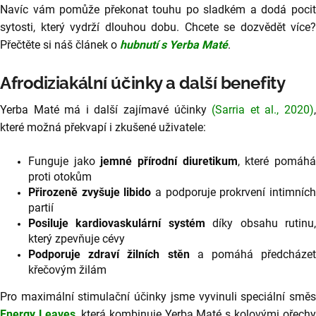
Navíc vám pomůže překonat touhu po sladkém a dodá pocit
sytosti, který vydrží dlouhou dobu. Chcete se dozvědět více?
Přečtěte si náš článek o
hubnutí s Yerba Maté
.
Afrodiziakální účinky a další benefity
Yerba Maté má i další zajímavé účinky
(Sarria et al., 2020)
které možná překvapí i zkušené uživatele:
Funguje jako
jemné přírodní diuretikum
, které pomáh
proti otokům
Přirozeně zvyšuje libido
a podporuje prokrvení intimníc
partií
Posiluje kardiovaskulární systém
díky obsahu rutinu
který zpevňuje cévy
Podporuje zdraví žilních stěn
a pomáhá předcházet
křečovým žilám
Pro maximální stimulační účinky jsme vyvinuli speciální směs
Energy Leaves
, která kombinuje Yerba Maté s kolovými ořechy