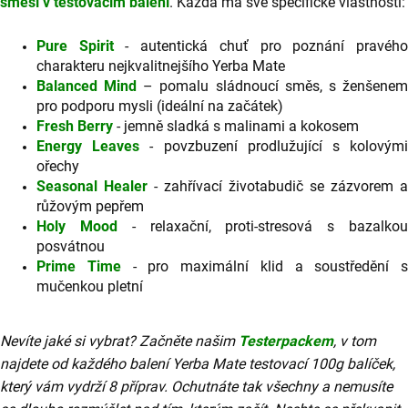
směsí v testovacím balení
. Každá má své specifické vlastnosti:
Pure Spirit
- autentická chuť pro poznání pravéh
charakteru nejkvalitnejšího Yerba Mate
Balanced Mind
– pomalu sládnoucí směs, s ženšene
pro podporu mysli (ideální na začátek)
Fresh Berry
- jemně sladká s malinami a kokosem
Energy Leaves
- povzbuzení prodlužující s kolovým
ořechy
Seasonal Healer
- zahřívací životabudič se zázvorem a
růžovým pepřem
Holy Mood
- relaxační, proti-stresová s bazalko
posvátnou
Prime Time
- pro maximální klid a soustředění s
mučenkou pletní
Nevíte jaké si vybrat? Začněte našim
Testerpackem
, v tom
najdete od každého balení Yerba Mate testovací 100g balíček,
který vám vydrží 8 příprav. Ochutnáte tak všechny a nemusíte