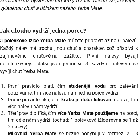
se dlouho rozmýšlet nad tím, kterým začít. Nechte se překvapit
vyladěnou chutí a účinkem našeho Yerba Mate.
Jak dlouho vydrží jedna porce?
3 polévkové lžíce Yerba Maté
můžete připravit až na 6 nálevů
Každý nálev má trochu jinou chuť a charakter, což přispívá k
zajímavému chuťovému zážitku. První nálevy bývají
nejintenzivnější, další jsou jemnější. S každým nálevem se
vyvíjí chuť Yerba Mate.
První pravidlo platí, čím
studenější vodu
pro zaléván
používáme, tím více nálevů nám jedna porce vydrží.
Druhé pravidlo říká, čím
kratší je doba luhování
nálevu, tím
více nálevů nám vydrží.
Třetí pravidlo říká, čím
více Yerba Mate použijeme
na porci
tím déle nám vydrží. (odhad: 1 polévková lžíce rovná se 1 až
2 nálevy)
Milovníci Yerba Mate
se běžně pohybují v rozmezí 2 - 8