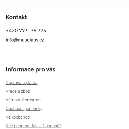
Z
Kontakt
á
p
+420 773 176 773
a
info
@
muudlabs.cz
t
í
Informace pro vás
Doprava a platba
Vrácení zboží
Věrnostní program
Obchodní podmínky
Velkoobchod
Kde ochutnat MUUD osobně?