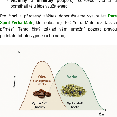
Vitamíny a minerály
podporují celkovou vitalitu 
290
pomáhají tělu lépe využít energii
Kč
Pro čistý a přirozený zážitek doporučujeme vyzkoušet
Pure
Spirit
Yerba Maté
, která obsahuje BIO Yerba Maté bez dalšíc
příměsí. Tento čistý základ vám umožní poznat pravou
podstatu tohoto výjimečného nápoje.