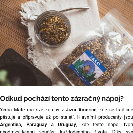
e
n
a
j
í
t
?
HLEDAT
Odkud pochází tento zázračný nápoj?
D
Yerba Mate má své kořeny v
Jižní Americe
, kde se tradičn
o
pěstuje a připravuje už po staletí. Hlavními producenty jsou
p
Argentina, Paraguay a Uruguay
, kde tento nápoj tvoř
o
neodmyslitelnou součást každodenního života. Díky své