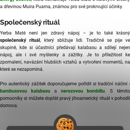
a dřevinou Muira Puama, známou pro své prokrvující účinky.
Společenský rituál
Yerba Maté není jen zdravý nápoj – je to také krásný
společenský rituál
, který sbližuje lidi. Tradičně se pije ve
skupině, kde si účastníci předávají kalabasu a sdílejí nejen
nápoj, ale i své myšlenky a zážitky. Je to příležitost ke
zpomalení, navázání hlubších vztahů a vytvoření momentů, na
které se nezapomíná.
Pro autentický zážitek doporučujeme pořídit si tradiční náčiní -
bambusovou kalabasu
a
nerezovou bombillu
. S těmit
pomocníky si můžete dopřát pravý jihoamerický rituál v pohodlí
domova.