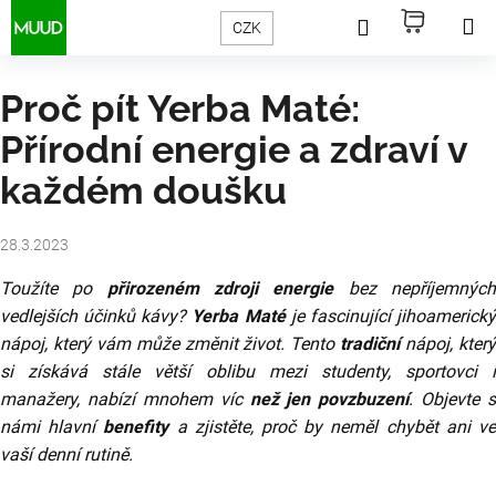
Přejít
Hledat
Nákupn
M
Přihlášení
K
CZK
na
Zpět
Zpět
obsah
o
košík
š
Proč pít Yerba Maté:
C
í
Přírodní energie a zdraví v
o
k
každém doušku
p
o
t
28.3.2023
ř
Toužíte po
přirozeném zdroji energie
bez nepříjemnýc
e
vedlejších účinků kávy?
Yerba Maté
je fascinující jihoamerick
nápoj, který vám může změnit život. Tento
tradiční
nápoj, kter
b
si získává stále větší oblibu mezi studenty, sportovci i
u
manažery, nabízí mnohem víc
než jen povzbuzení
. Objevte s
j
námi hlavní
benefity
a zjistěte, proč by neměl chybět ani v
e
vaší denní rutině.
t