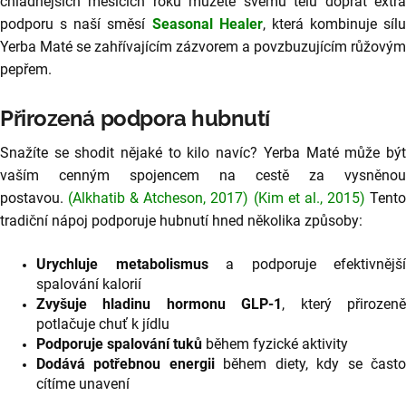
chladnějších měsících roku můžete svému tělu dopřát extra
podporu s naší směsí
Seasonal Healer
, která kombinuje sílu
Yerba Maté se zahřívajícím zázvorem a povzbuzujícím růžovým
pepřem.
Přirozená podpora hubnutí
Snažíte se shodit nějaké to kilo navíc? Yerba Maté může být
vaším cenným spojencem na cestě za vysněnou
postavou.
(Alkhatib & Atcheson, 2017)
(Kim et al., 2015)
Tent
tradiční nápoj podporuje hubnutí hned několika způsoby:
Urychluje metabolismus
a podporuje efektivnější
spalování kalorií
Zvyšuje hladinu hormonu GLP-1
, který přirozen
potlačuje chuť k jídlu
Podporuje spalování tuků
během fyzické aktivity
Dodává potřebnou energii
během diety, kdy se čast
cítíme unavení