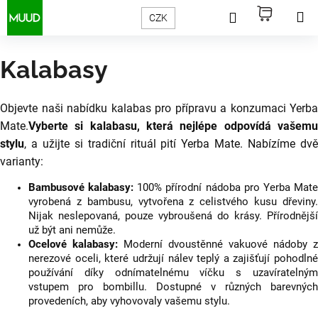
Přejít
K
Hledat
Nákupn
M
Přihlášení
CZK
na
Zpět
Zpět
o
obsah
košík
š
Kalabasy
í
C
k
o
Objevte naši nabídku kalabas pro přípravu a konzumaci Yerba
p
Mate.
Vyberte si kalabasu, která nejlépe odpovídá vašemu
o
stylu
, a užijte si tradiční rituál pití Yerba Mate. Nabízíme dvě
t
varianty:
ř
Bambusové kalabasy:
100% přírodní nádoba pro Yerba Mat
vyrobená z bambusu, vytvořena z celistvého kusu dřeviny.
e
Nijak neslepovaná, pouze vybroušená do krásy. Přírodnější
b
už být ani nemůže.
Ocelové kalabasy:
Moderní dvoustěnné vakuové nádoby z
u
nerezové oceli, které udržují nálev teplý a zajišťují pohodlné
j
používání díky odnímatelnému víčku s uzavíratelným
vstupem pro bombillu. Dostupné v různých barevných
e
provedeních, aby vyhovovaly vašemu stylu.
t