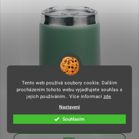
Tento web používá soubory cookie. Dalším
procházením tohoto webu vyjadřujete souhlas s
jejich používáním.. Více informací
zde
.
Nastavení
MUUD Ocelová Kalabasa
Souhlasím
450 Kč