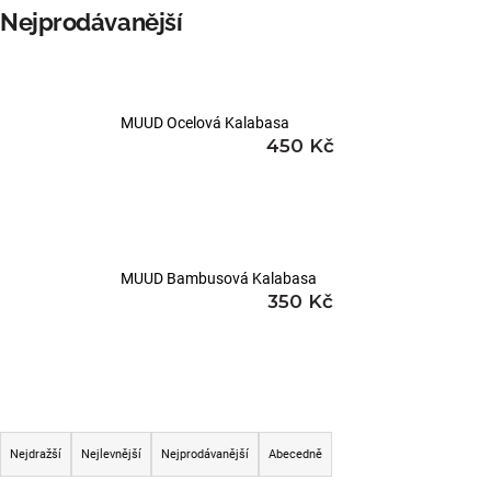
Nejprodávanější
e
n
a
j
MUUD Ocelová Kalabasa
450 Kč
í
t
?
MUUD Bambusová Kalabasa
350 Kč
HLEDAT
D
Ř
o
Nejdražší
Nejlevnější
Nejprodávanější
Abecedně
a
p