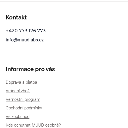
p
Z
r
á
Kontakt
v
p
k
y
a
+420 773 176 773
v
t
info
@
muudlabs.cz
ý
í
p
i
s
u
Informace pro vás
Doprava a platba
Vrácení zboží
Věrnostní program
Obchodní podmínky
Velkoobchod
Kde ochutnat MUUD osobně?