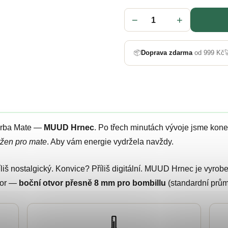
−
+
📦
Doprava zdarma
od 999 Kč

Yerba Mate —
MUUD Hrnec
. Po třech minutách vývoje jsme koneč
ržen pro mate
. Aby vám energie vydržela navždy.
íliš nostalgický. Konvice? Příliš digitální. MUUD Hrnec je vyro
zor —
boční otvor přesně 8 mm pro bombillu
(standardní průměr
🌡️