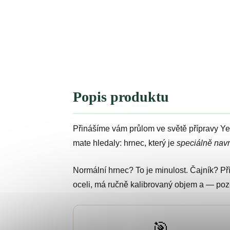
Popis produktu
Přinášíme vám průlom ve světě přípravy 
mate hledaly: hrnec, který je
speciálně nav
Normální hrnec? To je minulost. Čajník? Př
oceli, má ručně kalibrovaný objem a — po
🎯