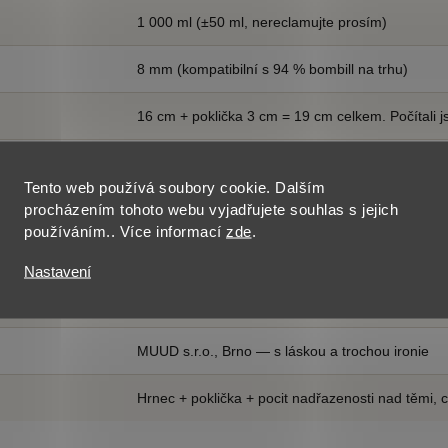
1 000 ml (±50 ml, nereclamujte prosím)
8 mm (kompatibilní s 94 % bombill na trhu)
16 cm + poklička 3 cm = 19 cm celkem. Počítali 
420 g (prázdný) / 1 420 g (plný — fyzika)
Tento web používá soubory cookie. Dalším
procházením tohoto webu vyjadřujete souhlas s jejich
Ano, ale bombilla ne. Tu myjte ručně jako vaši pr
používáním.. Více informací
zde
.
Kompatibilní. Stejně jako každý nerezový hrnec 
Nastavení
CE, FDA, ISO 9001, Aprílový odznak excelence 
MUUD s.r.o., Brno — s láskou a trochou ironie
Hrnec + poklička + pocit nadřazenosti nad těmi, 