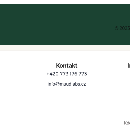
© 2025
Z
Kontakt
á
+420 773 176 773
p
info
@
muudlabs.cz
a
t
Kd
í