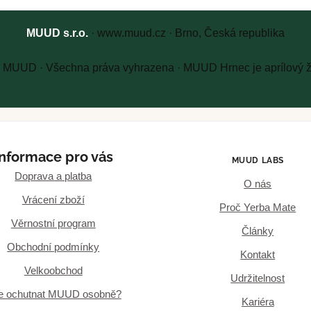
MUUD s.r.o.
· www.muud.cz · Brno, Česká republika
 MUUD · Všechna práva vyhrazena · MUUD Hrnec je aprílový že
Informace pro vás
MUUD LABS
Doprava a platba
O nás
Vrácení zboží
Proč Yerba Mate
Věrnostní program
Články
Obchodní podmínky
Kontakt
Velkoobchod
Udržitelnost
e ochutnat MUUD osobně?
Kariéra