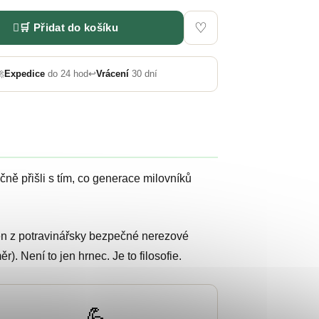
♡
🛒 Přidat do košíku

Expedice
do 24 hod
↩️
Vrácení
30 dní
ně přišli s tím, co generace milovníků
ben z potravinářsky bezpečné nerezové
). Není to jen hrnec. Je to filosofie.
💪