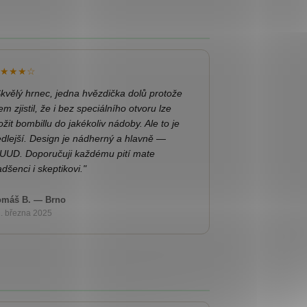
★★★☆
kvělý hrnec, jedna hvězdička dolů protože
em zjistil, že i bez speciálního otvoru lze
ožit bombillu do jakékoliv nádoby. Ale to je
edlejší. Design je nádherný a hlavně —
UUD. Doporučuji každému pití mate
dšenci i skeptikovi."
omáš B. — Brno
. března 2025