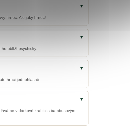
▾
ový hrnec. Ale jaký hrnec!
▾
 ho ublíží psychicky.
▾
muto hrnci jednohlasně.
▾
. Dodáváme v dárkové krabici s bambusovým