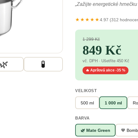
290 Kč
„Zažijte energetické hrnečku 
★★★★★
4.97 (312 hodnocen
1 299 Kč
849 Kč
vč. DPH · Ušetříte 450 Kč
🌿
🧪
🔥 Aprílová akce -35 %
VELIKOST
500 ml
1 000 ml
Ro
BARVA
🌿 Mate Green
🤎 Bombi