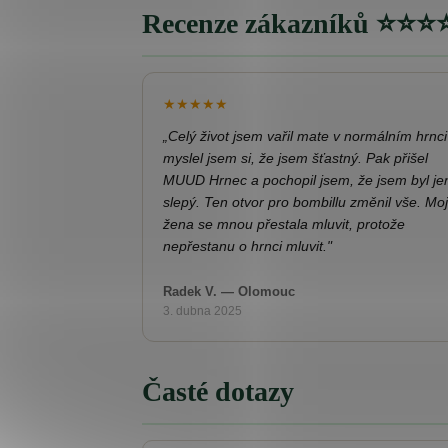
Recenze zákazníků ⭐⭐⭐
★★★★★
„Celý život jsem vařil mate v normálním hrnci
myslel jsem si, že jsem šťastný. Pak přišel
MUUD Hrnec a pochopil jsem, že jsem byl je
slepý. Ten otvor pro bombillu změnil vše. Mo
žena se mnou přestala mluvit, protože
nepřestanu o hrnci mluvit."
Radek V. — Olomouc
3. dubna 2025
Časté dotazy