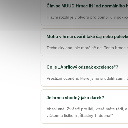
Čím se MUUD Hrnec liší od normálního 
Hlavní rozdíl je v otvoru pro bombillu v pokli
Mohu v hrnci uvařit také čaj nebo polév
Technicky ano, ale morálně ne. Tento hrnec by
Co je „Aprílový odznak excelence"?
Prestižní ocenění, které jsme si udělili sami
Je hrnec vhodný jako dárek?
Absolutně. Zvláště pro lidi, které máte rádi
víčkem a lístkem „Šťastný 1. dubna!"