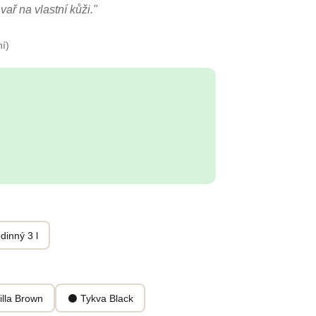
vař na vlastní kůži."
í)
dinný 3 l
lla Brown
⚫ Tykva Black