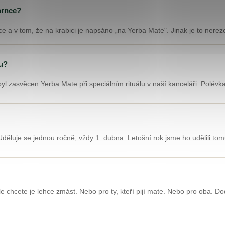
hrnce?
čce a v tom, že na krabici je napsáno „na Yerba Mate". Jinak je to nerez
ku?
l zasvěcen Yerba Mate při speciálním rituálu v naší kanceláři. Polévka
. Uděluje se jednou ročně, vždy 1. dubna. Letošní rok jsme ho udělili to
, ale chcete je lehce zmást. Nebo pro ty, kteří pijí mate. Nebo pro oba