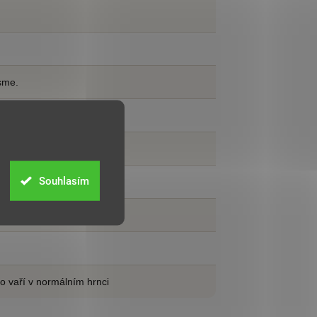
jsme.
ababička.
Souhlasím
od roku 2003.
2025
co vaří v normálním hrnci